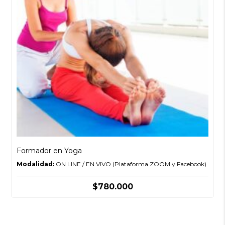
Formador en Yoga
Modalidad:
ON LINE / EN VIVO (Plataforma ZOOM y Facebook)
$
780.000
Este
producto
tiene