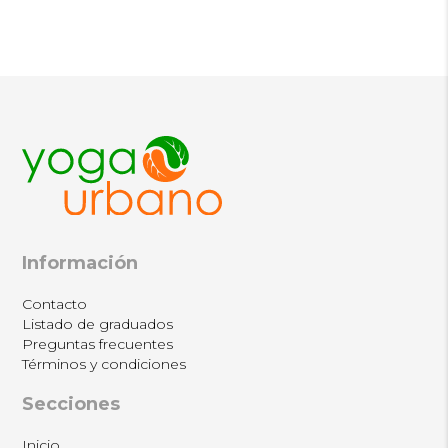
múltiples
variantes.
Las
opciones
se
pueden
elegir
en
la
página
de
producto
Información
Contacto
Listado de graduados
Preguntas frecuentes
Términos y condiciones
Secciones
Inicio