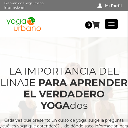
Bienvenido a Yogaurbano
Mi Perfil
Internacional
0
LA IMPORTANCIA DEL
LINAJE
PARA APRENDER
EL VERDADERO
YOGA
dos
Cada vez que presento un curso de yoga, surge la pregunta
¿cuál es yoga que aprenderé? ¿ de dónde saco información para